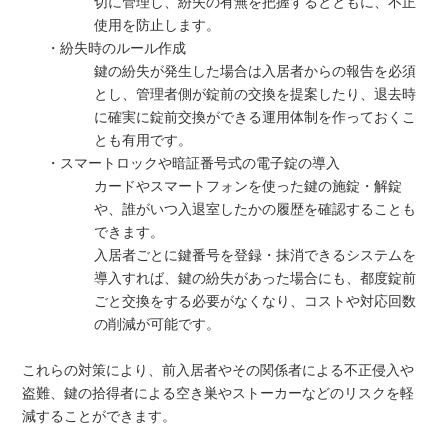
切に管理し、紛失の有無を把握するとともに、不正
使用を防止します。
・紛失時のルール作成
鍵の紛失が発生した場合は入居者からの報告を必須
とし、管理者側が錠前の交換を提案したり、退去時
に確実に錠前交換ができる運用体制を作っておくこ
とも有用です。
・スマートロックや暗証番号式の電子錠の導入
カードやスマートフォンを使った鍵の施錠・解錠
や、誰がいつ入退室したかの履歴を確認することも
できます。
入居者ごとに鍵番号を登録・抹消できるシステムを
導入すれば、鍵の紛失があった場合にも、都度錠前
ごと交換をする必要がなくなり、コストや対応回数
の削減が可能です。
これらの対策により、前入居者やその関係者による不正侵入や
盗難、鍵の拾得者による空き巣やストーカーなどのリスクを軽
減することができます。