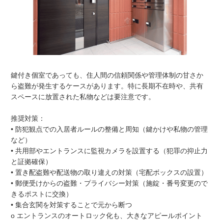
鍵付き個室であっても、住人間の信頼関係や管理体制の甘さか
ら盗難が発生するケースがあります。特に長期不在時や、共有
スペースに放置された私物などは要注意です。
推奨対策：
• 防犯観点での入居者ルールの整備と周知（鍵かけや私物の管理
など）
• 共用部やエントランスに監視カメラを設置する（犯罪の抑止力
と証拠確保）
• 置き配盗難や配送物の取り違えの対策（宅配ボックスの設置）
• 郵便受けからの盗難・プライバシー対策（施錠・番号変更ので
きるポストに交換）
• 集合玄関を対策することで元から断つ
o エントランスのオートロック化も、大きなアピールポイント